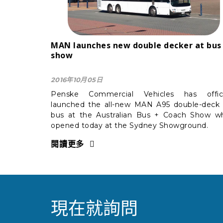
MAN launches new double decker at bus
show
2016年10月05日
Penske Commercial Vehicles has offici
launched the all-new MAN A95 double-deck 
bus at the Australian Bus + Coach Show w
opened today at the Sydney Showground.
閱讀更多
現在就詢問