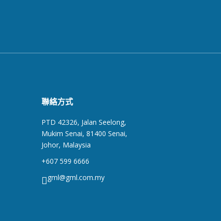
聯絡方式
PTD 42326, Jalan Seelong,
Mukim Senai, 81400 Senai,
Johor, Malaysia
+607 599 6666
gml@gml.com.my