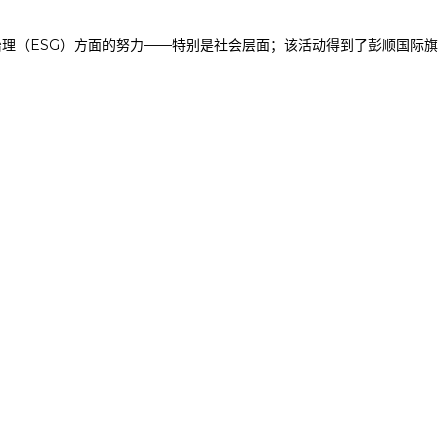
、社会和治理（ESG）方面的努力——特别是社会层面；该活动得到了彭顺国际旗