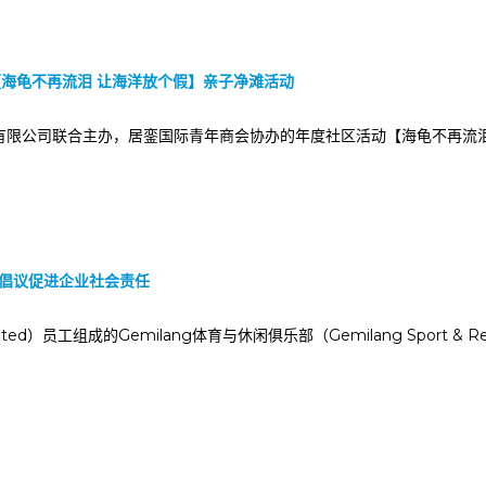
海龟不再流泪 让海洋放个假】亲子净滩活动
客车有限公司联合主办，居銮国际青年商会协办的年度社区活动【海龟不再
银行倡议促进企业社会责任
imited）员工组成的Gemilang体育与休闲俱乐部（Gemilang Sport & Re